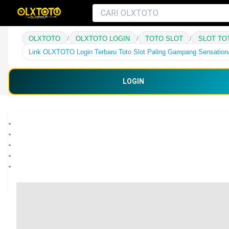
OLXTOTO
/
OLXTOTO LOGIN
/
TOTO SLOT
/
SLOT TO
Link OLXTOTO Login Terbaru Toto Slot Paling Gampang Sensation
LOGIN