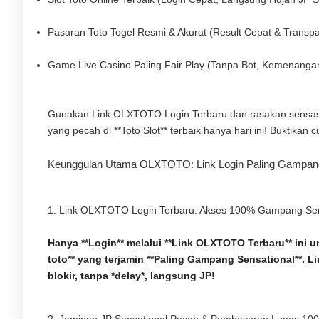
Pasaran Toto Togel Resmi & Akurat (Result Cepat & Transp
Game Live Casino Paling Fair Play (Tanpa Bot, Kemenanga
Gunakan Link OLXTOTO Login Terbaru dan rasakan sensasi
yang pecah di **Toto Slot** terbaik hanya hari ini! Buktikan
Keunggulan Utama OLXTOTO: Link Login Paling Gampang
1. Link OLXTOTO Login Terbaru: Akses 100% Gampang Sen
Hanya **Login** melalui **Link OLXTOTO Terbaru** ini u
toto** yang terjamin **Paling Gampang Sensational**. Li
blokir, tanpa *delay*, langsung JP!