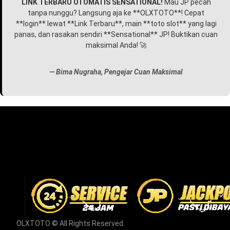
LINK TERBARU OTOMATIS SENSATIONAL!
Mau JP pecah
tanpa nunggu? Langsung aja ke **OLXTOTO**! Cepat
**login** lewat **Link Terbaru**, main **toto slot** yang lagi
panas, dan rasakan sendiri **Sensational** JP! Buktikan cuan
maksimal Anda! 🚀
— Bima Nugraha, Pengejar Cuan Maksimal
OLXTOTO © All Rights Reserved.