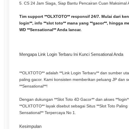
5. CS 24 Jam Siaga, Siap Bantu Pencairan Cuan Maksimal
Tim support **OLXTOTO** responsif 24/7. Mulai dari kend
login**, info **slot toto** mana yang **gacor**, hingga
WD **Sensational** Anda lancar.
Mengapa Link Login Terbaru Ini Kunci Sensational Anda
**OLXTOTO** adalah **Link Login Terbaru** dan sumber utam
paling gacor. Kami konsisten memberikan peluang JP dan
**Sensational**!
Dengan dukungan **Slot Toto 4D Gacor** dan akses **login**
**OLXTOTO** layak disebut sebagai Situs **Slot Toto Pali
Sensational** Terpercaya No 1.
Kesimpulan